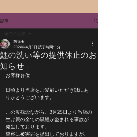
記事
全ての記事
飄禄玉
全ての記事
2024年4月3日
読了時間: 1分
鯉の洗い等の提供休止のお
今すぐ始める
知らせ
コミュニティ
お客様各位
日頃より当店をご愛顧いただき誠にあ
りがとうございます。
この度残念ながら、3月25日より当店の
生け簀の全ての黒鯉が盗まれる事故が
発生しております。
警察に被害届を提出しておりますが、