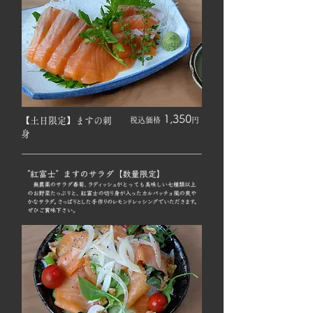
1,35
0
​【土日限定】ますの刺
税込価格
円
身