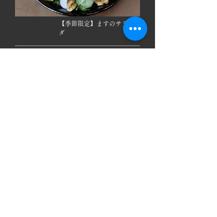
​【季節限定】ますのサラ
ダ
事前要予約
富士の清流で育った大ます「紅富士」の身を天然塩で
〆１晩寝かせ、さらにもう１日特製の酢に漬け込みま
す。
事前要予約