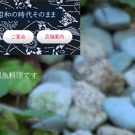
ご宴会
店舗案内
川魚料理です