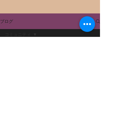
ブログ
コミュニティ
全ての記事
近日公開予定
今すぐ始める
コミュニティ
その他のカテゴリーの記事を見まし
ょう。