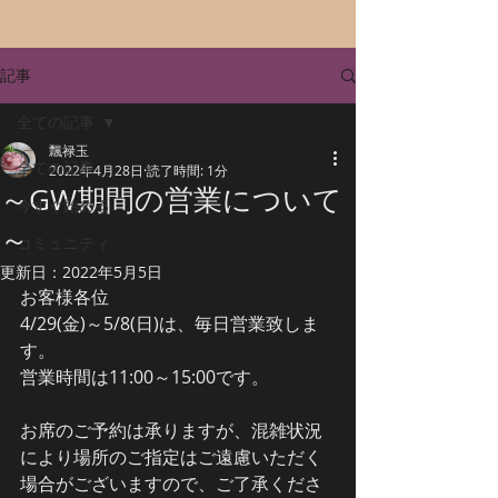
記事
全ての記事
飄禄玉
全ての記事
2022年4月28日
読了時間: 1分
～GW期間の営業について
今すぐ始める
～
コミュニティ
更新日：
2022年5月5日
お客様各位
4/29(金)～5/8(日)は、毎日営業致しま
す。
営業時間は11:00～15:00です。
お席のご予約は承りますが、混雑状況
により場所のご指定はご遠慮いただく
場合がございますので、ご了承くださ