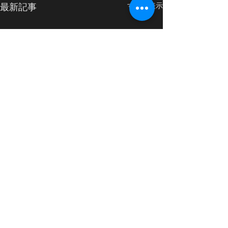
最新記事
すべて表示
8/13(水)臨時休業のお知ら
7/23(水)臨時
せ
せ
コメント
誠に恐れ入りますが、本日
誠に恐れ入ります
8/13(水)は臨時休業とさせて
7/23(水)は臨時