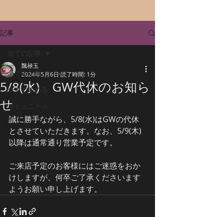
記事
全ての記事
飄禄玉
全ての記事
2024年5月6日
読了時間: 1分
5/8(水) GW代休のお知ら
今すぐ始める
せ
コミュニティ
誠に勝手ながら、5/8(水)はGWの代休
とさせていただきます。なお、5/9(木)
以降は通常通り営業予定です。
ご来店予定のお客様にはご迷惑をおか
けしますが、何卒ご了承くださいます
ようお願い申し上げます。