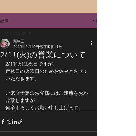
記事
全ての記事
飄禄玉
全ての記事
2025年2月10日
読了時間: 1分
2/11(火)の営業について
今すぐ始める
2/11(火)は祝日ですが、
コミュニティ
定休日の火曜日のためお休みとさせて
いただきます。
ご来店予定のお客様にはご迷惑をおか
け致しますが、
何卒よろしくお願い申し上げます。