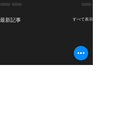
最新記事
すべて表示
8/13(水)臨時休業のお知ら
7/23(水)臨時
せ
せ