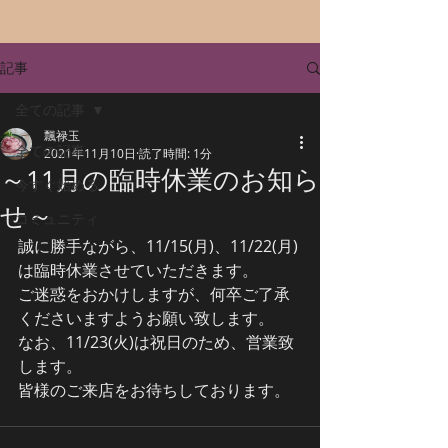
記事
全ての記事
飄禄玉
全ての記事
2021年11月10日
読了時間: 1分
～11月の臨時休業のお知ら
今すぐ始める
せ～
コミュニティ
誠に勝手ながら、11/15(月)、11/22(月)
は臨時休業させていただきます。
ご迷惑をおかけしますが、何卒ご了承
くださいますようお願い致します。
なお、11/23(火)は祝日のため、営業致
します。
皆様のご来店をお待ちしております。