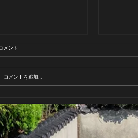
8/20(水)臨時休業のお知らせ
8/13(水)
コメント
誠に恐れ入りますが、明日
誠に恐れ入り
8/20(水)は臨時休業とさせていた
8/13(水)
だきます。 ご来店予定のお客様
だきます。 
コメントを追加…
には大変ご迷惑をおかけします
には大変ご迷
が、何卒ご理解賜りますようお願
が、何卒ご理
い申し上げます。 ※翌8/21(木)は
い申し上げます。
通常通り営業の予定でございま
通常通り営業
す。
す。