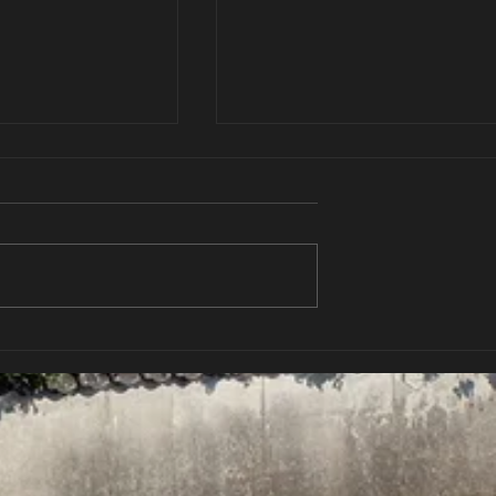
臨時休業のお知らせ
7/23(水)臨時休業のお知らせ
ますが、本日
誠に恐れ入りますが、明日
は臨時休業とさせていた
7/23(水)は臨時休業とさせてい
ご来店予定のお客様
だきます。 ご来店予定のお客
惑をおかけします
には大変ご迷惑をおかけします
解賜りますようお願
が、何卒ご理解賜りますようお
 ※翌8/14(木)は
い申し上げます。 ※翌7/24(木)
の予定でございま
通常通り営業の予定でございま
す。