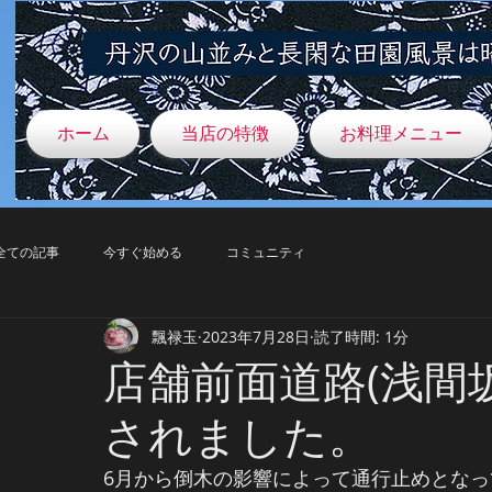
ホーム
当店の特徴
お料理メニュー
全ての記事
今すぐ始める
コミュニティ
飄禄玉
2023年7月28日
読了時間: 1分
店舗前面道路(浅間
されました。
6月から倒木の影響によって通行止めとな